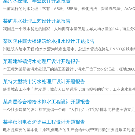
某污水处理厂毕业设计开题报告
当前流行的污水处理工艺有：AB法、SBR法、氧化沟法、普通曝气法、A/A/O法
某矿井水处理工艺设计开题报告
我国是一个淡水贫乏的国家，人均拥有水量仅是世界人均水量的1/4，而且分布极
某医院住院大楼建筑给水排水设计开题报告
⑴建筑内给水工程 给水水源为城市生活水。总进水管接在路边DN50
某新建城镇污水处理厂设计开题报告
本工程为某新镇污水处理厂的施工图设计，污水厂位于xxx交汇处，征地28604 米2
某特大型城市污水处理厂设计开题报告
随着城市工业生产的发展，城市人口的递增，城市规模的扩大，工业废水和生活污
某高层综合楼给水排水工程设计开题报告
当今社会建筑的设计都在提倡一个词---“人性化”，住宅给排水同样也应该立足于
某半密闭电石炉除尘工程设计开题报告
电石是重要的基本化工原料,但电石的生产会给环境带来污染(主要是烟尘污染)。据测算,