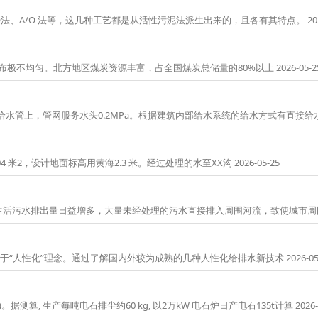
、A/O 法等，这几种工艺都是从活性污泥法派生出来的，且各有其特点。 2026-
不均匀。北方地区煤炭资源丰富，占全国煤炭总储量的80%以上 2026-05-2
0的城市给水管上，管网服务水头0.2MPa。根据建筑内部给水系统的给水方式有直接给水方式 
，设计地面标高用黄海2.3 米。经过处理的水至XX沟 2026-05-25
水排出量日益增多，大量未经处理的污水直接排入周围河流，致使城市周围环境污染
“人性化”理念。通过了解国内外较为成熟的几种人性化给排水新技术 2026-05-
 生产每吨电石排尘约60 kg, 以2万kW 电石炉日产电石135t计算 2026-0