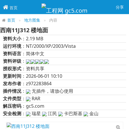
分享
首页
首页
地方图集
内容
西南11J312 楼地面
资料大小
：2.19 MB
运行环境
：NT/2000/XP/2003/Vista
资料语言
：简体中文
资料评级
：
授权形式
：资料共享
更新时间
：2026-06-01 10:10
发布作者
：z972283864
插件情况
：
无插件，请放心使用
文件类型
：
RAR
解压密码
：gc5.com
安全检测
：
瑞星
江民
卡巴斯基
金山