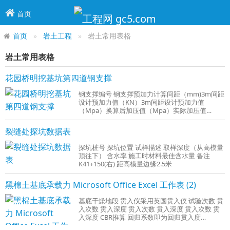
首页
首页
岩土工程
岩土常用表格
岩土常用表格
花园桥明挖基坑第四道钢支撑
钢支撑编号 钢支撑预加力计算间距（mm)3m间距
设计预加力值（KN）3m间距设计预加力值
（Mpa）换算后加压值（Mpa）实际加压值
（Mpa）
裂缝处探坑数据表
探坑桩号 探坑位置 试样描述 取样深度（从高模量
顶往下） 含水率 施工时材料最佳含水量 备注
K41+150(右) 距高模量边缘2.5米
黑棉土基底承载力 Microsoft Office Excel 工作表 (2)
基底干燥地段 贯入仪采用英国贯入仪 试验次数 贯
入次数 贯入深度 贯入次数 贯入深度 贯入次数 贯
入深度 CBR推算 回归系数即为回归贯入度
DCP=52.5 30厘米回归 公式