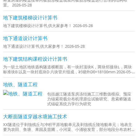
将某房屋的楼盖按单向板肋形楼盖或双向板肋形楼盖进行合理的结构布
置。 2026-05-28
地下建筑楼梯设计计算书
地下建筑楼梯设计计算书,供大家参考！ 2026-05-28
地下通道设计计算书
地下通道设计计算书,供大家参考！ 2026-05-28
地下建筑结构课程设计计算书
为一软土地区地铁盾构隧道横断面，有一块封顶块K，两块邻接块L，两块
标准块B 以及一块封底块D 六块管片组成，衬砌外D0=18100mm 2026-05-
28
地铁、隧道工程
包括越江隧道泵房冻结施工三维数值模拟、预应
力锚索荷载分布机理原位试验研究、悬索桥隧道
式锚碇系统力学行为研究
大断面隧道穿越水塘施工技术
XX隧道位于剥蚀残丘与冲积平原地貌单元及剥蚀残丘陵地貌单元；地表主
要为农田、鱼塘、果园及苗圃，小河渠、小涌较发育，部分地段分布农村
低层房屋 2026-05-21