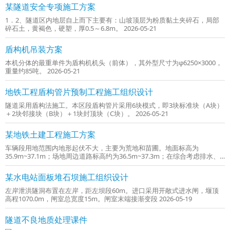
某隧道安全专项施工方案
1．2、隧道区内地层自上而下主要有：山坡顶层为粉质黏土夹碎石，局部
碎石土，黄褐色，硬塑，厚0.5～6.8m。 2026-05-21
盾构机吊装方案
本机分体的最重单件为盾构机机头（前体），其外型尺寸为φ6250×3000，
重量约85吨。 2026-05-21
地铁工程盾构管片预制工程施工组织设计
隧道采用盾构法施工。本区段盾构管片采用6块模式，即3块标准块（A块）
＋2块邻接块（B块）＋1块封顶块（C块）。 2026-05-21
某地铁土建工程施工方案
车辆段用地范围内地形起伏不大，主要为荒地和苗圃。地面标高为
35.9m~37.1m；场地周边道路标高约为36.5m~37.3m；在综合考虑排水、
与地铁正线纵向衔接 2026-05-19
某水电站面板堆石坝施工组织设计
左岸泄洪隧洞布置在左岸，距左坝段60m。进口采用开敞式进水闸，堰顶
高程1070.0m，闸室总宽度15m。闸室末端接渐变段 2026-05-19
隧道不良地质处理课件