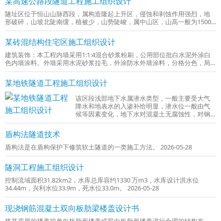
某高速公路段隧道工程施工组织设计
隧址区位于恒山山脉西段，属构造隆起上升区，侵蚀和剥蚀作用强烈，地
形破碎，山坡北陡南缓，植被少，山势陡峻，属中山区，山高一般为1500
～1800m 2026-06-01
某砖混结构住宅区施工组织设计
建筑装饰：本工程内墙采用1:1:4混合砂浆粉刷，公用部位批白水泥外涂白
色内墙涂料。外墙采用水泥砂浆拉毛，外涂防水外墙涂料，分格分色，局
部采用假石砖和花岗岩饰面。 2026-06-01
某地铁隧道工程施工组织设计
该区段浅部地下水属潜水类型，一般主要受大气
降水和地表水的入渗补给明显，潜水位一般由气
候等因素变化，地下水对混凝土无腐蚀性，对钢
铁结构有弱腐蚀性。
盾构法隧道技术
盾构法是在盾构保护下修筑软土隧道的一类施工方法。 2026-05-28
隧洞工程施工组织设计
控制流域面积31.82km2，水库总库容约1330 万m3，水库设计洪水位
34.44m，兴利水位33.9m，死水位33.0m。 2026-05-28
现浇钢筋混凝土双向板肋梁楼盖设计书