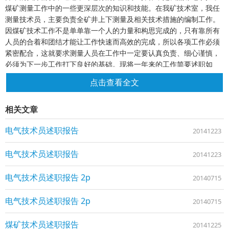
煤矿测量工作中的一些更深层次的知识和技能。在我矿技术室，我任
测量技术员，主要负责全矿井上下测量及相关技术措施的编制工作。
因煤矿技术工作不是单单靠一个人的力量和构思完成的，只有靠所有
人员的合着和团结才能让工作快速而高效的完成，所以各项工作必须
紧密配合，这就要求测量人员在工作中一定要认真负责、细心谨慎，
必须为下一步工作打下良好的基础。现将一年来的工作简要述职如
下，请审议。
点击查看全文
一、克服困难，做好基础工作
记得刚来这个新的环境工作时，这里的一切都是陌生的，但我没有退
相关文章
缩，没有任何畏难情绪，而是知难而进，秉着一个负责任的态度认真
了解各施工井巷工程的进展情况，整理和更新了相关井巷的测量记录
电气技术员述职报告
20141223
帐及各种比例的工程平面图，研究探讨适合本矿的最佳测量方法。刻
苦钻研和巩固本专业理论知识，积极深入到井下工作面操作测量，积
电气技术员述职报告
累实践经验，对每次测量工作都按照矿山测量技术要求，一丝不苟地
20141223
完成到位，切实做到测量精度达到技术规范要求。做了大量的技术准
备工作。
电气技术员述职报告 2p
20140715
二、刻苦钻研专业技术知识，做好本职工作
自从来到煤矿工作以来，在同事、上级领导的帮助指导下，我努力运
电气技术员述职报告 2p
20140715
用本专业的理论知识结合每天的实际工作、总结当天的工作情况，再
做好明天的准备工作。随着知识和经验的不断积累，自己的业务能力
煤矿技术员述职报告
20141225