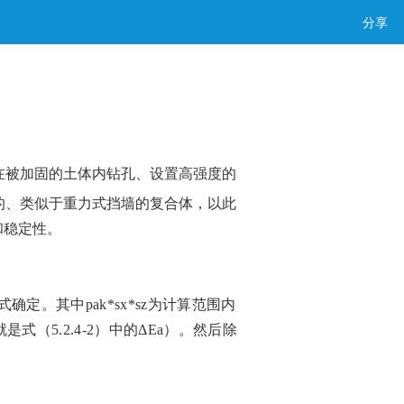
分享
在被加固的土体内钻孔、设置高强度的
的、类似于重力式挡墙的复合体，以此
和稳定性。
式确定
。
其中
pak*sx*sz为计算范围内
就是式（
5.2.4-2
）
中的
ΔEa）。然后除