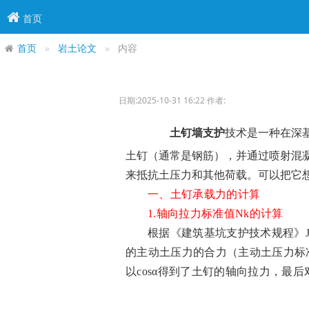
首页
首页
岩土论文
内容
日期:2025-10-31 16:22 作者:
土钉墙支护
技术是一种在深
土钉（通常是钢筋），并通过喷射混
来抵抗土压力和其他荷载。可以把它
一
、
土钉承载力的计算
1.轴向拉力标准值Nk的计算
根据《
建筑基坑支护技术规程
》
的主动土压力的合力（主动土压力标准
以cosα得到了土钉的轴向拉力，最后