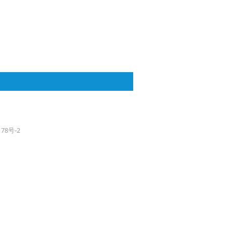
178号-2
条
，即取两者的小值。