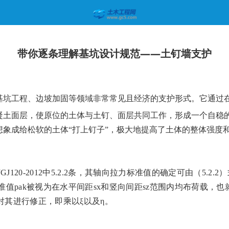
带你逐条理解基坑设计规范——土钉墙支护
基坑工程、边坡加固等领域非常常见且经济的支护形式。
它
通过
凝土面层，使原位的土体与土钉、面层共同工作，形成一个自稳
想象成给松软的土体
“打上钉子”，极大地提高了土体的整体强度
JGJ120-2012中
5.2.2
条，其轴向拉力标准值的确定可由（
5.2.2
）
值pak被视为在水平间距
sx和竖向间距sz范围内
均布荷载，也
对其进行修正，即乘以ξ以及η。