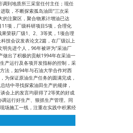
8月调到地质所三采室任付主任；现任
力进取，不断探索孤岛油田“三次采
大的注聚区，聚合物累计增油已达
目11项，厂级科研项目5项，合理化
成果荣获厂级1、2、3等奖，1项合理
上科技会议发表论文2篇，在厂级以上
明先进个人，96年被评为“采油厂
做出了积极的贡献1994年在采油一
生产运行及各项开发指标的控制，采
方法，如94年与石油大学合作对西
，为保证原油生产任务的圆满完成，
在总结中寻找探索油田生产的规律，
座谈会上的发言均获得了2等奖的好成
化协调运行好生产、狠抓生产管理。同
现场施工一线，注重在实践中积累经
极的作用。 二、立足于增加可采储
5年8月，因工作需要我被调到地质研
厂正处于先导试验和扩大试验阶段，