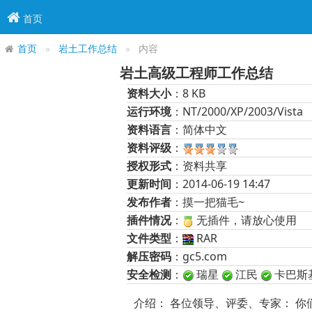
首页
首页
岩土工作总结
内容
岩土高级工程师工作总结
资料大小
：8 KB
运行环境
：NT/2000/XP/2003/Vista
资料语言
：简体中文
资料评级
：
授权形式
：资料共享
更新时间
：2014-06-19 14:47
发布作者
：摸一把猫毛~
插件情况
：
无插件，请放心使用
文件类型
：
RAR
解压密码
：gc5.com
安全检测
：
瑞星
江民
卡巴斯
介绍： 各位领导、评委、专家： 你