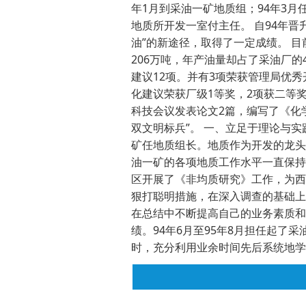
年1月到采油一矿地质组；94年3
地质所开发一室付主任。 自94年
油”的新途径，取得了一定成绩。 
206万吨，年产油量却占了采油厂的
建议12项。并有3项荣获管理局优秀
化建议荣获厂级1等奖，2项获二等
科技会议发表论文2篇，编写了《化
双文明标兵”。 一、立足于理论与
矿任地质组长。地质作为开发的龙头
油一矿的各项地质工作水平一直保持
区开展了《非均质研究》工作，为西
狠打聪明措施，在深入调查的基础上
在总结中不断提高自己的业务素质和
绩。94年6月至95年8月担任起
时，充分利用业余时间先后系统地学
验和吸收教训，很快就适应了工作，
量和提高采收率，大力推广应用注聚
究所任三次室副主任，主要从事三次