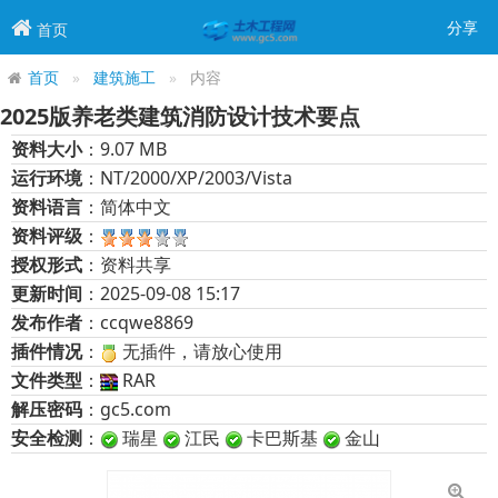
分享
首页
首页
建筑施工
内容
2025版养老类建筑消防设计技术要点
资料大小
：9.07 MB
运行环境
：NT/2000/XP/2003/Vista
资料语言
：简体中文
资料评级
：
授权形式
：资料共享
更新时间
：2025-09-08 15:17
发布作者
：ccqwe8869
插件情况
：
无插件，请放心使用
文件类型
：
RAR
解压密码
：gc5.com
安全检测
：
瑞星
江民
卡巴斯基
金山