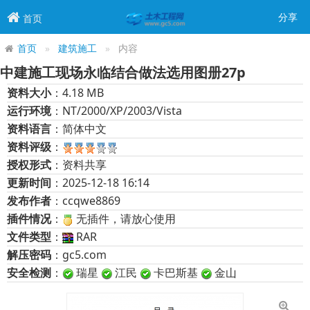
分享
首页
首页
建筑施工
内容
中建施工现场永临结合做法选用图册27p
资料大小
：4.18 MB
运行环境
：NT/2000/XP/2003/Vista
资料语言
：简体中文
资料评级
：
授权形式
：资料共享
更新时间
：2025-12-18 16:14
发布作者
：ccqwe8869
插件情况
：
无插件，请放心使用
文件类型
：
RAR
解压密码
：gc5.com
安全检测
：
瑞星
江民
卡巴斯基
金山