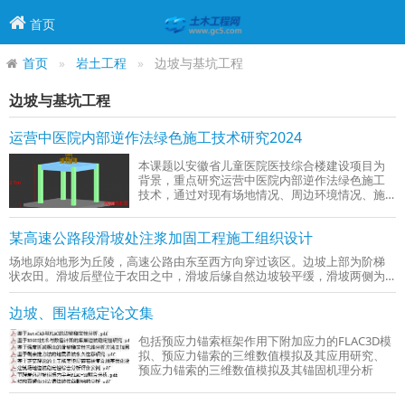
首页
首页
岩土工程
边坡与基坑工程
边坡与基坑工程
运营中医院内部逆作法绿色施工技术研究2024
本课题以安徽省儿童医院医技综合楼建设项目为
背景，重点研究运营中医院内部逆作法绿色施工
技术，通过对现有场地情况、周边环境情况、施
工工况充分分析，结合EPC项目管理模式
某高速公路段滑坡处注浆加固工程施工组织设计
场地原始地形为丘陵，高速公路由东至西方向穿过该区。边坡上部为阶梯
状农田。滑坡后壁位于农田之中，滑坡后缘自然边坡较平缓，滑坡两侧为
走向垂直于路线方向的冲沟。 2026-06-01
边坡、围岩稳定论文集
包括预应力锚索框架作用下附加应力的FLAC3D模
拟、预应力锚索的三维数值模拟及其应用研究、
预应力锚索的三维数值模拟及其锚固机理分析