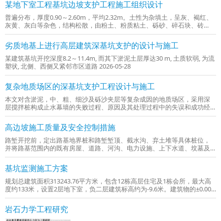
某地下室工程基坑边坡支护工程施工组织设计
普遍分布，厚度0.90～2.60m，平均2.32m。土性为杂填土，呈灰、褐红、
灰黄、灰白等杂色，结构松散，由粉土、粉质粘土、砾砂、碎石块、砖
块、混凝土块及生活垃圾等组成 2026-05-28
劣质地基上进行高层建筑深基坑支护的设计与施工
某建筑基坑开挖深度8.2～11.4m, 而其下淤泥土层厚达30 m, 土质软弱, 为流
塑状, 北侧、西侧又紧邻市区道路 2026-05-28
复杂地质场区的深基坑支护工程设计与施工
本文对含淤泥，中、粗、细沙及砾沙夹层等复杂成因的地质场区，采用深
层搅拌桩构成止水幕墙的失败过程、原因及其处理过程中的失误和成功经
验进行了小结。 2026-05-28
高边坡施工质量及安全控制措施
路堑开挖前，定出路基地界桩和路堑堑顶、截水沟、弃土堆等具体桩位，
并将路基范围内的既有房屋、道路、河沟、电力设施、上下水道、坟墓及
其它建筑物拆迁或改造。 2026-05-28
基坑监测施工方案
规划总建筑面积313243.76平方米，包含12栋高层住宅及1栋会所，最大高
度约133米，设置2层地下室，负二层建筑标高约为-9.6米。建筑物的±0.000
标高为498.800m。 2026-05-28
岩石力学工程研究