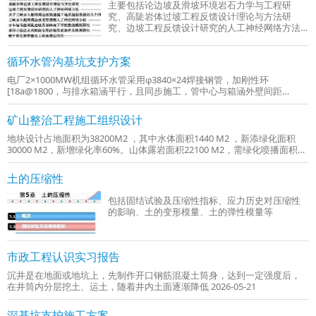
主要包括论边坡及滑坡环境岩石力学与工程研
究、高陡岩体过坡工程反馈设计理论与方法研
究、边坡工程反馈设计研究的人工神经网络方法
等
循环水管沟基坑支护方案
电厂2×1000MW机组循环水管采用φ3840×24焊接钢管，加刚性环
[18a@1800，与排水箱涵平行，且同步施工，管中心与箱涵外壁间距
3.9m。 2026-05-25
矿山整治工程施工组织设计
地块设计占地面积为38200M2 ，其中水体面积1440 M2 ，新添绿化面积
30000 M2，新增绿化率60%。山体露岩面积22100 M2，需绿化喷播面积
15470 M2。 2026-05-25
土的压缩性
包括固结试验及压缩性指标、应力历史对压缩性
的影响、土的变形模量、土的弹性模量等
市政工程认识实习报告
沉井是在地面或地坑上，先制作开口钢筋混凝土筒身，达到一定强度后，
在井筒内分层挖土、运土，随着井内土面逐渐降低 2026-05-21
深基坑支护施工方案