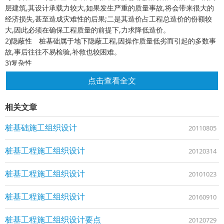
层建筑,其设计承载力较大,如果发生严重的质量事故,将会带来很大的
经济损失,甚至造成灾难性的后果;二是其造价占工程总造价的份额较
大,因此必须在确保工程质量的前提下,力求降低造价。
2)隐蔽性 桩基础属于地下隐蔽工程,因操作质量低劣而引起的多数事
故,事后往往不易检验,补救也较困难。
3)复杂性
①桩型多,各类桩型的施工工艺、适用范围和技术要求差别很大,因此桩
点击查看全文
型的选择应考虑多种因素;
②地下未知因素多,而往往由于工程勘察费用的限制,勘探工作量及勘探
相关文章
点密度设置也不尽能满足桩基施工的要求,所以试成孔(对于灌注桩)或
试沉桩(对于打入桩及压入桩)就显得十分必要;
桩基础施工组织设计
20110805
③桩工机械设备品种多,每种桩型的施工,或同一种桩型在不同地层土质
中施工时,都有适合于具体施工条件的桩工机械及附属设备,因此机械设
桩基工程施工组织设计
备的选择是否适用和合理,对施工造价、进度及工程质量均会产生明显
20120314
的影响。
4)困难性
桩基工程施工组织设计
20101023
①施工限制条件多,诸如:用电量和用水量的限制、噪声和振动的限制、
泥浆排放的限制及大型车辆和机械进场时间的限制等;
桩基工程施工组织设计
20160910
②不安全因素多,诸如:高空坠落、深孔坠落、机械伤害、桩架倒塌、物
体打击、触电事故、深孔作业时有害气体与孔壁坍塌致伤致命等;
桩基工程施工组织设计要点
20120729