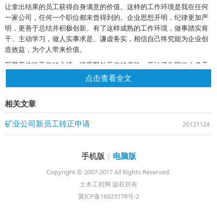
让拿出结果的员工获得自身满意的价值。这样的工作环境是我在任何
一家公司，任何一个职位都未曾得到的。企业思想开明，纪律更加严
明，更善于总结并积极创新。有了这样成熟的工作环境，做事踏实肯
干、主动学习，做人实事求是、谦虚务实，相信自己终究能为企业创
造效益，为个人带来价值。
我带着体验工作的心情，接受野外工作的考验，开始了为期二十多天
的出差。人们知道从事矿业能够创造巨大的经济效益，但其中的艰辛
点击查看全文
又有多少人了解。只是短短几天的生产一线体验，并不能够真切了解
矿山工作的艰苦，矿山生活的局限。来自各地的各族兄弟们能够团结
相关文章
在一起克服困难，踏实工作，公司尽己所能提供一切工作生活上的便
利，这一切渐渐让我对企业宗旨“您满意您快乐我成功”这六个字有了
矿业公司新员工转正申请
20121124
初步的认识。
野外考察工作，是一个学习专业知识和调节心态应对的过程。在此期
间，学习不仅是专业生产方面的知识，更涉及到吃穿住行的常识；体
手机版
|
电脑版
验不止是许多个第一次，还有调节积极的心态，突破个人的极限。表
Copyright © 2007-2017 All Rights Reserved.
面上工作生活似乎离现实和记忆越来越远，平淡之后才发现超越了原
土木工程网 版权所有
有的意识，会更珍惜今天幸福的生活和得来不易的工作。结果在一天
冀ICP备16023178号-2
天跋山涉水，一次次翻山越岭之后获得，获得客观但不一定令企业满
意的成果。正因为如此，当面对目标的时候，已经有好的心态来应对